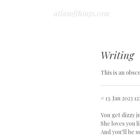
atlasofthings.com
Writing
This is an obscu
# 13. Jan 2023 12
You get dizzy j
She loves you li
And you’ll be s