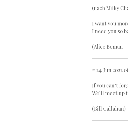
(nach Milky Ch
I want you mor
I need you so b
(Alice Boman –
# 24. Jun 2022 0
If you can’t fo
We’ll meet up 
(Bill Callahan)