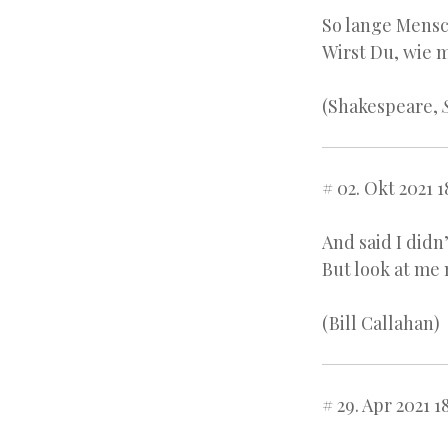
So lange Mens
Wirst Du, wie 
(Shakespeare,
# 02. Okt 2021 1
And said I didn
But look at me
(Bill Callahan)
# 29. Apr 2021 1