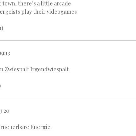
 town, there’s a little arcade
ergeists play their videogames
n)
09:13
im Zwiespalt Irgendwiespalt
)
3:20
erneuerbare Energie.