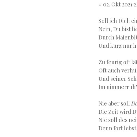
# 02. Okt 2021 2
Soll ich Dich 
Nein, Du bist l
Durch Maienbl
Und kurz nur h
Zu feurig oft l
Oft auch verhül
Und seiner Sch
Im nimmerruh’
Nie aber soll
De
Die Zeit wird D
Nie soll des ne
Denn fort lebs