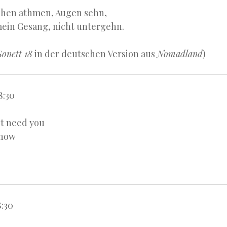
chen athmen, Augen sehn,
mein Gesang, nicht untergehn.
Sonett 18
in der deutschen Version aus
Nomadland
)
8:30
’t need you
 now
8:30