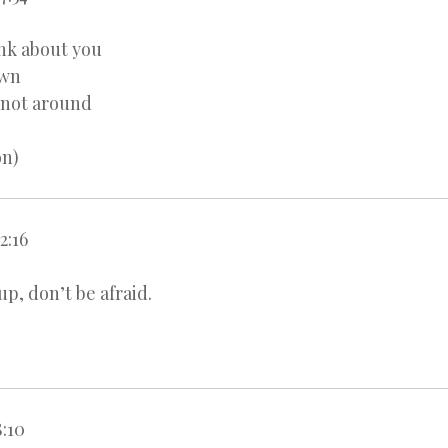
ink about you
own
l not around
on)
2:16
p, don’t be afraid.
8:10