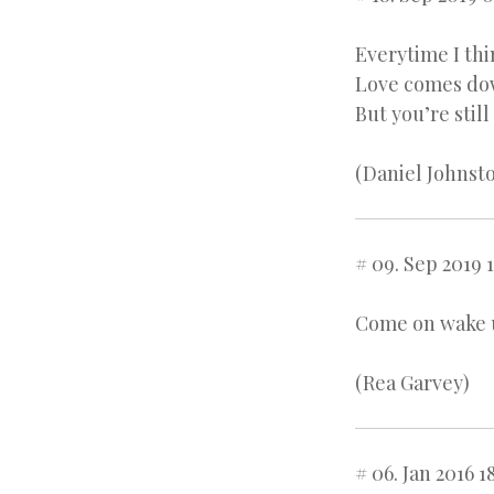
Everytime I th
Love comes d
But you’re stil
(Daniel Johnst
# 09. Sep 2019 1
Come on wake u
(Rea Garvey)
# 06. Jan 2016 1