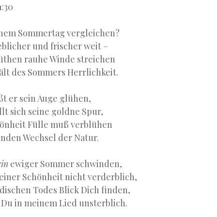
1:30
einem Sommertag vergleichen?
ieblicher und frischer weit –
üthen rauhe Winde streichen
ält des Sommers Herrlichkeit.
äßt er sein Auge glühen,
lt sich seine goldne Spur,
önheit Fülle muß verblühen
nden Wechsel der Natur.
in
ewiger Sommer schwinden,
einer Schönheit nicht verderblich,
idischen Todes Blick Dich finden,
t Du in meinem Lied unsterblich.