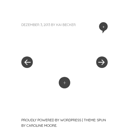
DEZEMBER 3, 2013
BY
KAI BECKER
+
«
Next
Post
Previous
Post
Post
»
navigation
+
PROUDLY POWERED BY WORDPRESS
|
THEME: SPUN
BY
CAROLINE MOORE
.