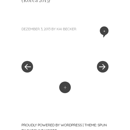
(Korea 2013)
DEZEMBER 3, 2013
BY
KAI BECKER
+
«
Next
Post
Previous
Post
Post
»
navigation
+
PROUDLY POWERED BY WORDPRESS
|
THEME: SPUN