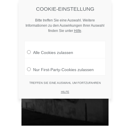
COOKIE-EINSTELLUNG
atlasofthings.com
MENU
Skip
to
Bitte treffen Sie eine Auswahl. Weitere
content
Informationen zu den Auswirkungen Ihrer Auswahl
Then We’ll Come
finden Sie unter
Hilfe
.
From The Shadows
Alle Cookies zulassen
Nur First-Party-Cookies zulassen
TREFFEN SIE EINE AUSWAHL UM FORTZUFAHREN
HILFE