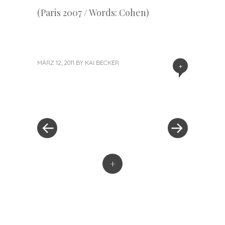
(Paris 2007 / Words: Cohen)
MÄRZ 12, 2011
BY
KAI BECKER
+
«
Next
Post
Previous
Post
Post
»
navigation
+