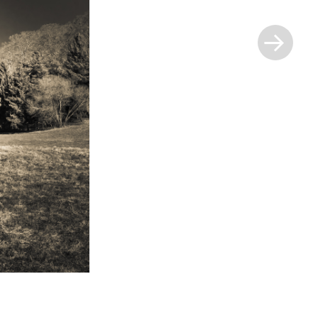
Next
Post
»