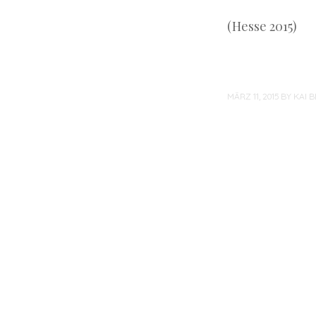
(Hesse 2015)
MÄRZ 11, 2015
BY
KAI 
Post
navigation