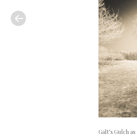
«
Previous
Post
Galt’s Gulch as