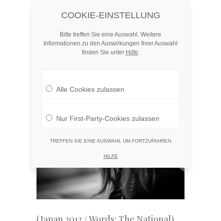
COOKIE-EINSTELLUNG
atlasofthings.com
MENU
Skip
to
Bitte treffen Sie eine Auswahl. Weitere
content
Informationen zu den Auswirkungen Ihrer Auswahl
I Am Good, I Am
finden Sie unter
Hilfe
.
Grounded
Alle Cookies zulassen
Nur First-Party-Cookies zulassen
TREFFEN SIE EINE AUSWAHL UM FORTZUFAHREN
HILFE
(Japan 2013 / Words: The National)