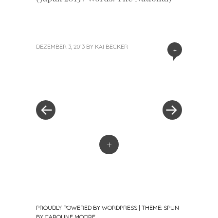
DEZEMBER 3, 2013
BY
KAI BECKER
+
«
Next
Post
Previous
Post
Post
»
navigation
+
PROUDLY POWERED BY WORDPRESS
|
THEME: SPUN
BY
CAROLINE MOORE
.